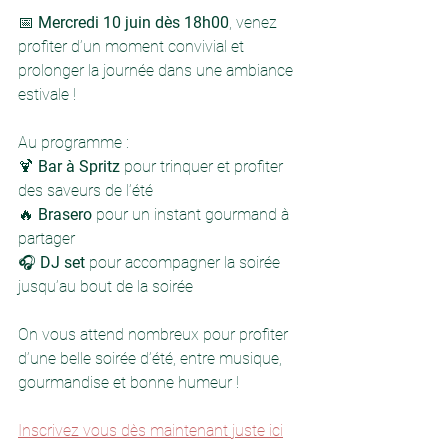
📅 
Mercredi 10 juin dès 18h00
, venez 
profiter d’un moment convivial et 
prolonger la journée dans une ambiance 
estivale !
Au programme :
🍹 
Bar à Spritz
 pour trinquer et profiter 
des saveurs de l’été
🔥 
Brasero
 pour un instant gourmand à 
partager
🎧 
DJ set
 pour accompagner la soirée 
jusqu’au bout de la soirée
On vous attend nombreux pour profiter 
d’une belle soirée d’été, entre musique, 
gourmandise et bonne humeur !
Inscrivez vous dès maintenant juste ici