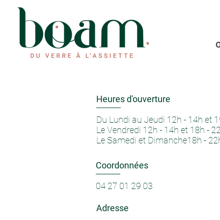
O
Heures d'ouverture
Du Lundi au Jeudi 12h - 14h et 1
Le Vendredi 12h - 14h et 18h - 2
Le Samedi et Dimanche18h - 22
Coordonnées
04 27 01 29 03
Adresse​