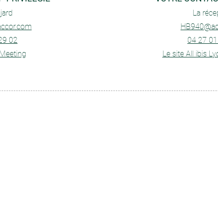
jard
La réce
accor.com
HB940@ac
29 02
04 27 01
 Meeting
Le site All ibis L