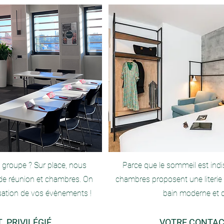
n groupe ?
Sur place, nous
Parce que le sommeil est indis
de réunion et chambres. On
chambres proposent une literie
sation de vos évènements !
bain moderne et 
 PRIVILÉGIÉ
VOTRE CONT
AC