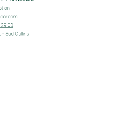
ption
cor.com
 29 00
yon Sud Oullins