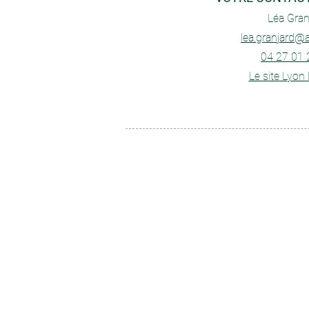
Léa Gran
lea.granjard@
04 27 01 
Le site Lyon