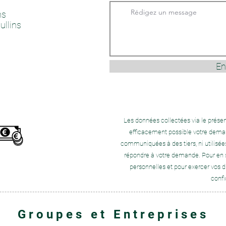
ns
ullins
En
​Les données collectées via le présen
efficacement possible votre deman
communiquées à des tiers, ni utilisée
répondre à votre demande.​ Pour en s
personnelles et pour exercer vos dr
confi
Groupes et Entreprises