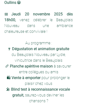
Oullins
.😁
📅
Jeudi 20 novembre 2025 dès 
18h00, 
venez célébrer le Beaujolais 
Nouveau dans une ambiance 
chaleureuse et conviviale !
Au programme :
🍷 
Dégustation et animation gratuite 
 du Beaujolais Nouveau par Lydie, 
vinicultrice dans le Beaujolais
🥖 
Planche apéritive maison
 à savourer 
entre collègues ou amis
🛍️ 
Vente à emporter
 pour prolonger le 
plaisir chez vous
🎤 
Blind test à reconnaissance vocale 
gratuit, 
saurez-vous deviner les 
chansons ?