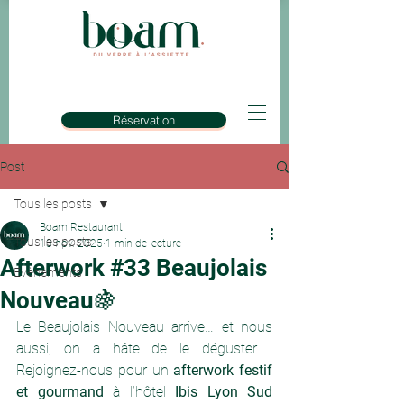
Réservation
Post
Tous les posts
Boam Restaurant
Tous les posts
13 nov. 2025
1 min de lecture
Afterwork #33 Beaujolais
Evènements
Nouveau🍇
Le Beaujolais Nouveau arrive… et nous 
aussi, on a hâte de le déguster ! 
Rejoignez-nous pour un 
afterwork festif 
et gourmand
 à l’hôtel 
Ibis Lyon Sud 