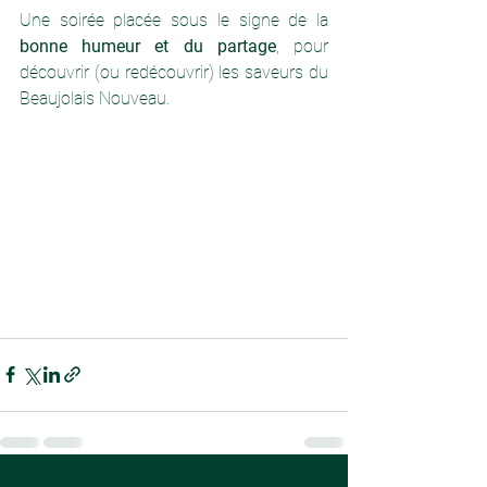
Une soirée placée sous le signe de la 
bonne humeur et du partage
, pour 
découvrir (ou redécouvrir) les saveurs du 
Beaujolais Nouveau.